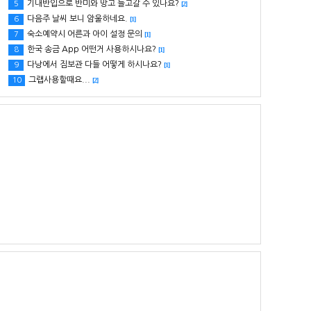
기내반입으로 반미와 망고 들고갈 수 있나요?
5
[2]
다음주 날씨 보니 암울하네요.
6
[1]
숙소예약시 어른과 아이 설정 문의
7
[1]
한국 송금 App 어떤거 사용하시나요?
8
[1]
다낭에서 짐보관 다들 어떻게 하시나요?
9
[1]
그랩사용할때요...
10
[2]