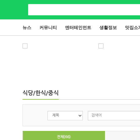
뉴스
커뮤니티
엔터테인먼트
생활정보
맛집소
식당/한식/중식
전체(66)