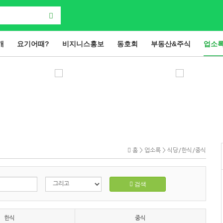
개
요기어때?
비지니스홍보
동호회
부동산&주식
업소
홈 > 업소록 > 식당/한식/중식
검색
한식
중식