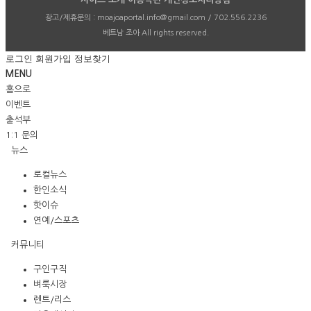
광고/제휴문의 :
moajoaportal.info@gmail.com / 702.556.2236
베트남 조아
All rights reserved.
로그인
회원가입
정보찾기
MENU
홈으로
이벤트
출석부
1:1 문의
뉴스
로컬뉴스
한인소식
핫이슈
연예/스포츠
커뮤니티
구인구직
벼룩시장
렌트/리스