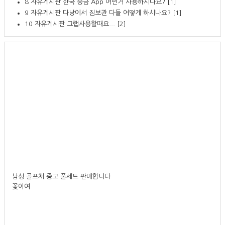
8
자유게시판
한국 송금 App 어떤거 사용하시나요?
[1]
9
자유게시판
다낭에서 짐보관 다들 어떻게 하시나요?
[1]
10
자유게시판
그랩사용할때요...
[2]
남성 골프채 중고 풀세트 판매합니다
꽃이여