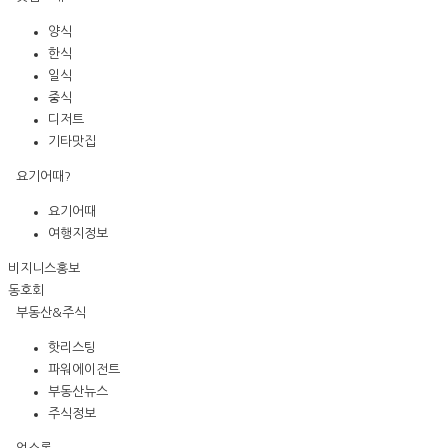
양식
한식
일식
중식
디저트
기타맛집
요기어때?
요기어때
여행지정보
비지니스홍보
동호회
부동산&주식
핫리스팅
파워에이전트
부동산뉴스
주식정보