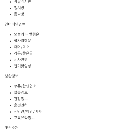
자유게시판
정치방
종교방
엔터테인먼트
오늘의 띠별행운
별자리행운
유머/미소
감동/좋은글
시사만평
인기핫영상
생활정보
쿠폰/할인업소
알뜰정보
건강정보
운전면허
시민권/이민/비자
교육유학정보
맛집소개