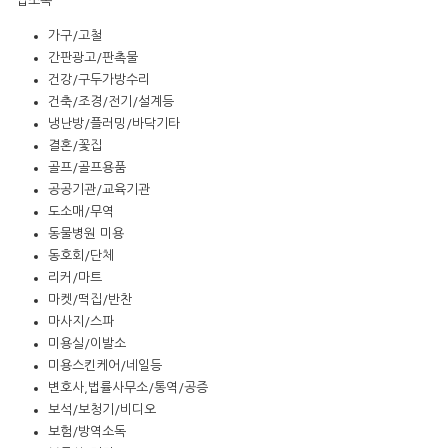
업소록
가구/고철
간판광고/판촉물
건강/구두가방수리
건축/조경/전기/설계등
냉난방/플러밍/바닥기타
결혼/꽃집
골프/골프용품
공공기관/교육기관
도소매/무역
동물병원 미용
동호회/단체
리커/마트
마켓/떡집/반찬
마사지/스파
미용실/이발소
미용스킨케어/네일등
변호사,법률사무소/통역/공증
보석/보청기/비디오
보험/방역소독