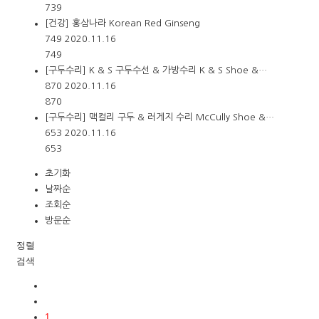
739
[건강] 홍삼나라 Korean Red Ginseng
749
2020.11.16
749
[구두수리] K & S 구두수선 & 가방수리 K & S Shoe &…
870
2020.11.16
870
[구두수리] 맥컬리 구두 & 러게지 수리 McCully Shoe &…
653
2020.11.16
653
초기화
날짜순
조회순
방문순
정렬
검색
1