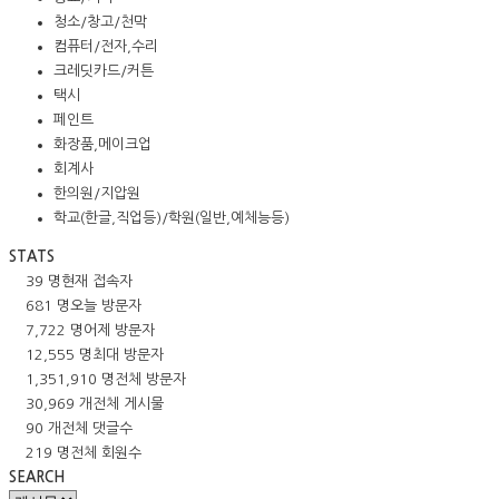
청소/창고/천막
컴퓨터/전자,수리
크레딧카드/커튼
택시
페인트
화장품,메이크업
회계사
한의원/지압원
학교(한글,직업등)/학원(일반,예체능등)
STATS
39 명
현재 접속자
681 명
오늘 방문자
7,722 명
어제 방문자
12,555 명
최대 방문자
1,351,910 명
전체 방문자
30,969 개
전체 게시물
90 개
전체 댓글수
219 명
전체 회원수
SEARCH