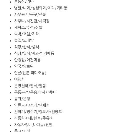
부동산/기타
병원/내과/성형외과/치과/기타등
사무용기/문구/선물
사우나/사진관/사격장
세탁소/수선/신발
숙박/호텔/기타
술집/노래방
식당/한식/중식
식당/일식/제과점,카페등
안경원/애견미용
약국/양로원
언론(신문,라디오등)
여행사
운명철학/열쇠/알람
운동구점/운송,이사/ 택배
융자/은행
의류도매/소매/인쇄소
전화기/정수기/장의사/전당포
자동차매매/렌트/주유소
자동차정비,바디등/견인
종교/기타