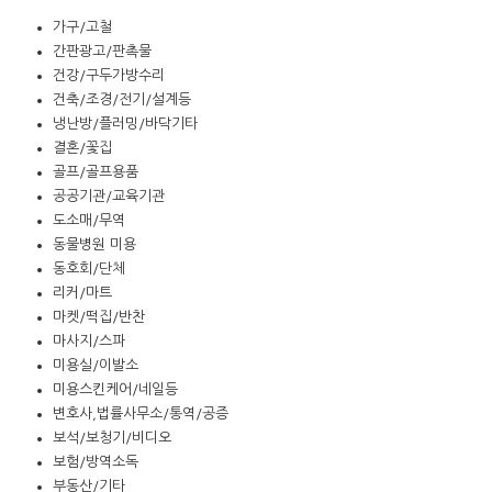
가구/고철
간판광고/판촉물
건강/구두가방수리
건축/조경/전기/설계등
냉난방/플러밍/바닥기타
결혼/꽃집
골프/골프용품
공공기관/교육기관
도소매/무역
동물병원 미용
동호회/단체
리커/마트
마켓/떡집/반찬
마사지/스파
미용실/이발소
미용스킨케어/네일등
변호사,법률사무소/통역/공증
보석/보청기/비디오
보험/방역소독
부동산/기타