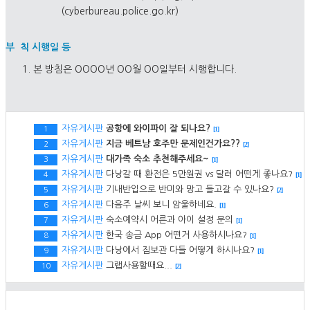
(
cyberbureau.police.go.kr
)
부 칙 시행일 등
본 방침은 OOOO년 OO월 OO일부터 시행합니다.
자유게시판
공항에 와이파이 잘 되나요?
1
[1]
자유게시판
지금 베트남 호주만 문제인건가요??
2
[2]
자유게시판
대가족 숙소 추천해주세요~
3
[1]
자유게시판
다낭갈 때 환전은 5만원권 vs 달러 어떤게 좋나요?
4
[1]
자유게시판
기내반입으로 반미와 망고 들고갈 수 있나요?
5
[2]
자유게시판
다음주 날씨 보니 암울하네요.
6
[1]
자유게시판
숙소예약시 어른과 아이 설정 문의
7
[1]
자유게시판
한국 송금 App 어떤거 사용하시나요?
8
[1]
자유게시판
다낭에서 짐보관 다들 어떻게 하시나요?
9
[1]
자유게시판
그랩사용할때요...
10
[2]