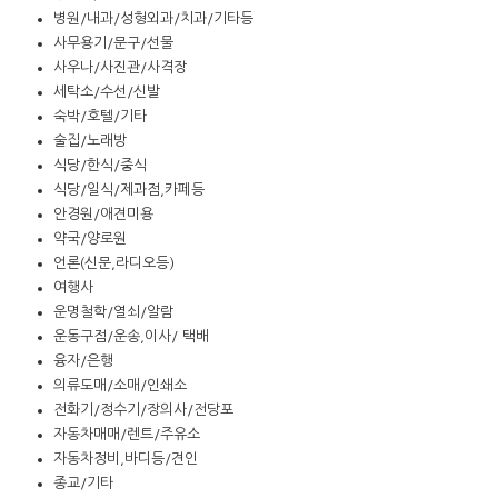
병원/내과/성형외과/치과/기타등
사무용기/문구/선물
사우나/사진관/사격장
세탁소/수선/신발
숙박/호텔/기타
술집/노래방
식당/한식/중식
식당/일식/제과점,카페등
안경원/애견미용
약국/양로원
언론(신문,라디오등)
여행사
운명철학/열쇠/알람
운동구점/운송,이사/ 택배
융자/은행
의류도매/소매/인쇄소
전화기/정수기/장의사/전당포
자동차매매/렌트/주유소
자동차정비,바디등/견인
종교/기타