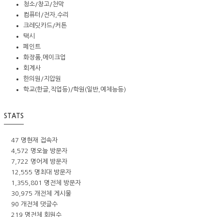
청소/창고/천막
컴퓨터/전자,수리
크레딧카드/커튼
택시
페인트
화장품,메이크업
회계사
한의원/지압원
학교(한글,직업등)/학원(일반,예체능등)
STATS
47 명
현재 접속자
4,572 명
오늘 방문자
7,722 명
어제 방문자
12,555 명
최대 방문자
1,355,801 명
전체 방문자
30,975 개
전체 게시물
90 개
전체 댓글수
219 명
전체 회원수