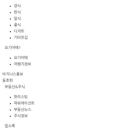
양식
한식
일식
중식
디저트
기타맛집
요기어때?
요기어때
여행지정보
비지니스홍보
동호회
부동산&주식
핫리스팅
파워에이전트
부동산뉴스
주식정보
업소록