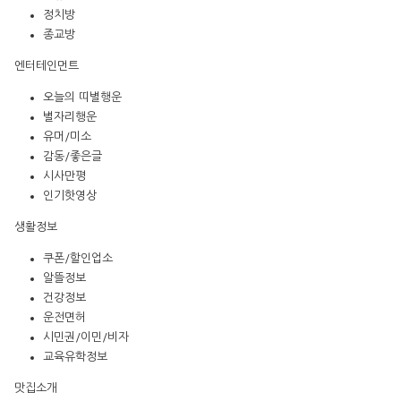
정치방
종교방
엔터테인먼트
오늘의 띠별행운
별자리행운
유머/미소
감동/좋은글
시사만평
인기핫영상
생활정보
쿠폰/할인업소
알뜰정보
건강정보
운전면허
시민권/이민/비자
교육유학정보
맛집소개