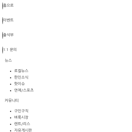
홈으로
이벤트
출석부
1:1 문의
뉴스
로컬뉴스
한인소식
핫이슈
연예/스포츠
커뮤니티
구인구직
벼룩시장
렌트/리스
자유게시판