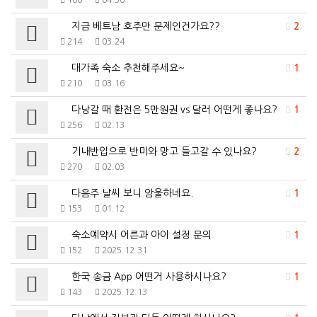
166
04.30
지금 베트남 호주만 문제인건가요??
2
214
03.24
대가족 숙소 추천해주세요~
1
210
03.16
다낭갈 때 환전은 5만원권 vs 달러 어떤게 좋나요?
1
256
02.13
기내반입으로 반미와 망고 들고갈 수 있나요?
2
270
02.03
다음주 날씨 보니 암울하네요.
1
153
01.12
숙소예약시 어른과 아이 설정 문의
1
152
2025.12.31
한국 송금 App 어떤거 사용하시나요?
1
143
2025.12.13