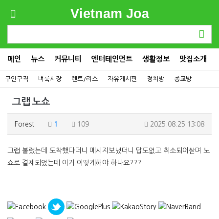
Vietnam Joa
메인
뉴스
커뮤니티
엔터테인먼트
생활정보
맛집소개
구인구직
벼룩시장
렌트/리스
자유게시판
정치방
종교방
그랩 노쇼
Forest
1
109
2025.08.25 13:08
그랩 불렀는데 도착했다더니 메시지보냈더니 답도없고 취소되어싿며 노
쇼로 결제되었는데 이거 어떻게해야 하나요???