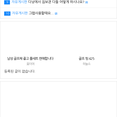
자유게시판
다낭에서 짐보관 다들 어떻게 하시나요?
9
[1]
자유게시판
그랩사용할때요...
10
[2]
남성 골프채 중고 풀세트 판매합니다
골프 핑 425
꽃이여
하늘소
등록된 글이 없습니다.