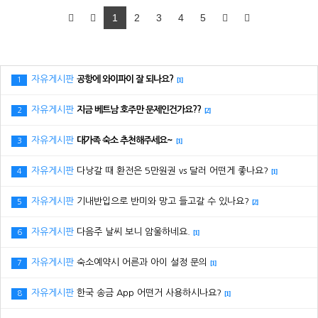
1
2
3
4
5
자유게시판
공항에 와이파이 잘 되나요?
1
[1]
자유게시판
지금 베트남 호주만 문제인건가요??
2
[2]
자유게시판
대가족 숙소 추천해주세요~
3
[1]
자유게시판
다낭갈 때 환전은 5만원권 vs 달러 어떤게 좋나요?
4
[1]
자유게시판
기내반입으로 반미와 망고 들고갈 수 있나요?
5
[2]
자유게시판
다음주 날씨 보니 암울하네요.
6
[1]
자유게시판
숙소예약시 어른과 아이 설정 문의
7
[1]
자유게시판
한국 송금 App 어떤거 사용하시나요?
8
[1]