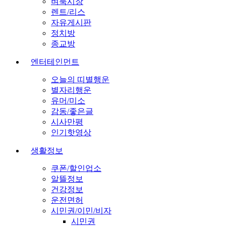
벼룩시장
렌트/리스
자유게시판
정치방
종교방
엔터테인먼트
오늘의 띠별행운
별자리행운
유머/미소
감동/좋은글
시사만평
인기핫영상
생활정보
쿠폰/할인업소
알뜰정보
건강정보
운전면허
시민권/이민/비자
시민권