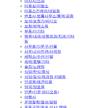
마사지/스파
미용실/이발소
미용스킨케어/네일등
변호사,법률사무소/통역/공증
보석/보청기/비디오
보험/방역소독
부동산/기타
병원/내과/성형외과/치과/기타
등
사무용기/문구/선물
사우나/사진관/사격장
세탁소/수선/신발
숙박/호텔/기타
술집/노래방
식당/한식/중식
식당/일식/제과점,카페등
안경원/애견미용
약국/양로원
언론(신문,라디오등)
여행사
운명철학/열쇠/알람
운동구점/운송,이사/ 택배