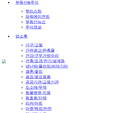
부동산&주식
핫리스팅
파워에이전트
부동산뉴스
주식정보
업소록
가구/고철
간판광고/판촉물
건강/구두가방수리
건축/조경/전기/설계등
냉난방/플러밍/바닥기타
결혼/꽃집
골프/골프용품
공공기관/교육기관
도소매/무역
동물병원 미용
동호회/단체
리커/마트
마켓/떡집/반찬