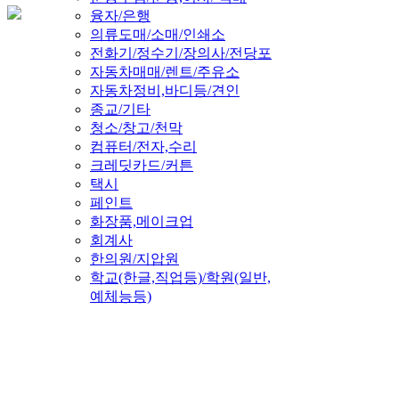
융자/은행
의류도매/소매/인쇄소
전화기/정수기/장의사/전당포
자동차매매/렌트/주유소
자동차정비,바디등/견인
종교/기타
청소/창고/천막
컴퓨터/전자,수리
크레딧카드/커튼
택시
페인트
화장품,메이크업
회계사
한의원/지압원
학교(한글,직업등)/학원(일반,
예체능등)