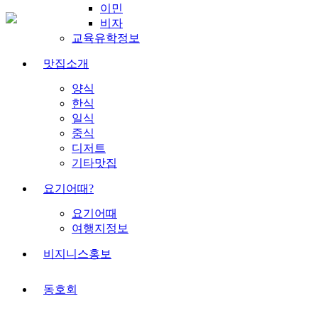
이민
비자
교육유학정보
맛집소개
양식
한식
일식
중식
디저트
기타맛집
요기어때?
요기어때
여행지정보
비지니스홍보
동호회