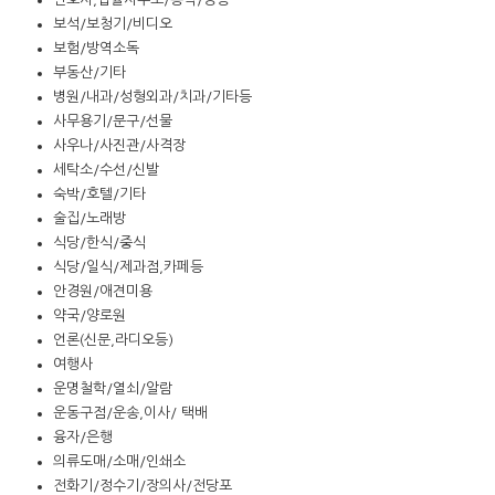
보석/보청기/비디오
보험/방역소독
부동산/기타
병원/내과/성형외과/치과/기타등
사무용기/문구/선물
사우나/사진관/사격장
세탁소/수선/신발
숙박/호텔/기타
술집/노래방
식당/한식/중식
식당/일식/제과점,카페등
안경원/애견미용
약국/양로원
언론(신문,라디오등)
여행사
운명철학/열쇠/알람
운동구점/운송,이사/ 택배
융자/은행
의류도매/소매/인쇄소
전화기/정수기/장의사/전당포