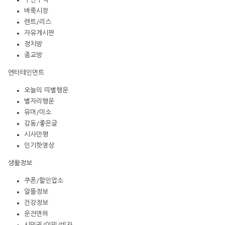
벼룩시장
렌트/리스
자유게시판
정치방
종교방
엔터테인먼트
오늘의 띠별행운
별자리행운
유머/미소
감동/좋은글
시사만평
인기핫영상
생활정보
쿠폰/할인업소
알뜰정보
건강정보
운전면허
시민권/이민/비자