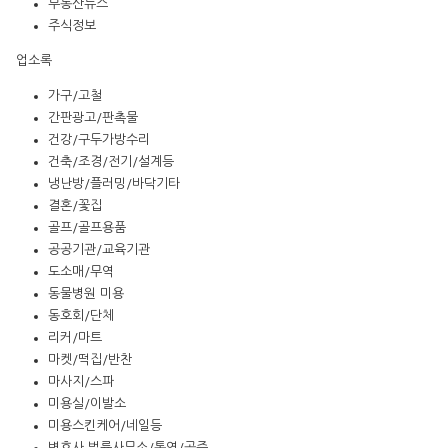
부동산뉴스
주식정보
업소록
가구/고철
간판광고/판촉물
건강/구두가방수리
건축/조경/전기/설계등
냉난방/플러밍/바닥기타
결혼/꽃집
골프/골프용품
공공기관/교육기관
도소매/무역
동물병원 미용
동호회/단체
리커/마트
마켓/떡집/반찬
마사지/스파
미용실/이발소
미용스킨케어/네일등
변호사,법률사무소/통역/공증