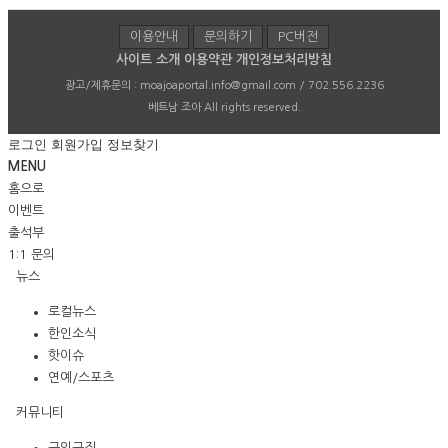
이용안내
문의하기
PC버전
사이트 소개
이용약관
개인정보처리방침
광고/제휴문의 :
moajoaportal.info@gmail.com / 702.556.2236
베트남 조아
All rights reserved.
로그인
회원가입
정보찾기
MENU
홈으로
이벤트
출석부
1:1 문의
뉴스
로컬뉴스
한인소식
핫이슈
연예/스포츠
커뮤니티
구인구직