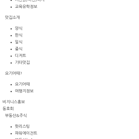
교육유학정보
맛집소개
양식
한식
일식
중식
디저트
기타맛집
요기어때?
요기어때
여행지정보
비지니스홍보
동호회
부동산&주식
핫리스팅
파워에이전트