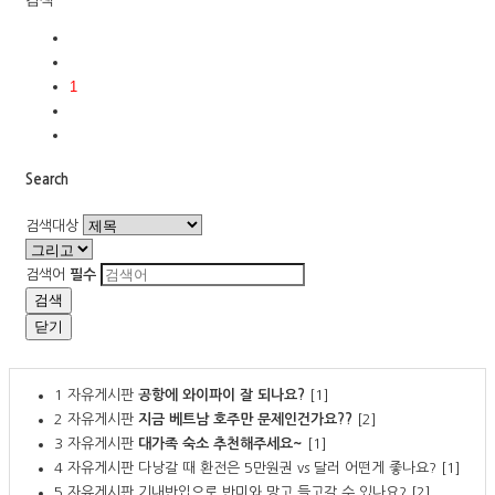
1
Search
검색대상
검색어
필수
검색
닫기
1
자유게시판
공항에 와이파이 잘 되나요?
[1]
2
자유게시판
지금 베트남 호주만 문제인건가요??
[2]
3
자유게시판
대가족 숙소 추천해주세요~
[1]
4
자유게시판
다낭갈 때 환전은 5만원권 vs 달러 어떤게 좋나요?
[1]
5
자유게시판
기내반입으로 반미와 망고 들고갈 수 있나요?
[2]