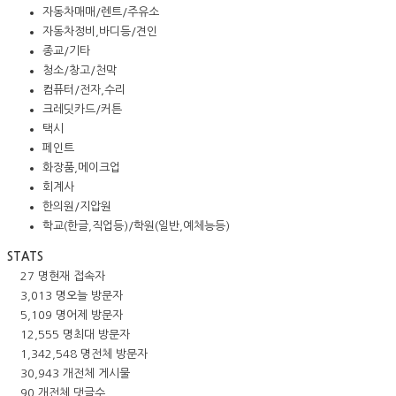
자동차매매/렌트/주유소
자동차정비,바디등/견인
종교/기타
청소/창고/천막
컴퓨터/전자,수리
크레딧카드/커튼
택시
페인트
화장품,메이크업
회계사
한의원/지압원
학교(한글,직업등)/학원(일반,예체능등)
STATS
27 명
현재 접속자
3,013 명
오늘 방문자
5,109 명
어제 방문자
12,555 명
최대 방문자
1,342,548 명
전체 방문자
30,943 개
전체 게시물
90 개
전체 댓글수